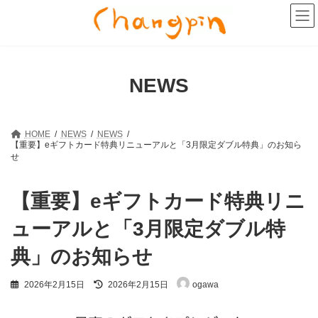
コ
ナ
ン
ビ
テ
ゲ
ン
ー
ツ
シ
へ
ョ
NEWS
ス
ン
キ
に
ッ
移
プ
動
HOME
NEWS
NEWS
【重要】eギフトカード特典リニューアルと「3月限定ダブル特典」のお知ら
せ
【重要】eギフトカード特典リニ
ューアルと「3月限定ダブル特
典」のお知らせ
最
2026年2月15日
2026年2月15日
ogawa
終
更
新