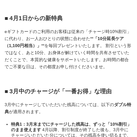
■ 4月1日からの新特典
eギフトカードのご利用のお客様は従来の「チャージ時10%割引」
に代わり、お一人おひとりの状態に合わせた**
「10分延長ケア
（1,100円相当）」
**を毎回プレゼントいたします。 割引という形
ではなく、あと10分、お身体が解けていく時間を共有させていた
だくことで、本質的な健康をサポートいたします。お時間の都合
でご不要な日は、その都度お申し付けくださいませ。
■ 3月中のチャージが「一番お得」な理由
3月中にチャージしていただいた残高については、以下の
ダブル特
典
が適用されます。
特典1：3月末までにチャージした残高は、ずっと「10%割引」
のまま使えます
4月以降、割引制度が終了した後も、3月中に
チャージいただいた分については、その残高を使い切るまで、