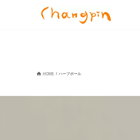
コ
ナ
ン
ビ
テ
ゲ
ン
ー
ツ
シ
へ
ョ
ス
ン
キ
に
ッ
移
プ
動
HOME
ハーブボール