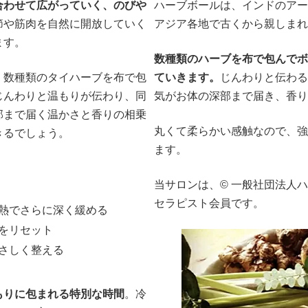
合わせて広がっていく、のびや
ハーブボールは、インドのアー
節や筋肉を自然に開放していく
アジア各地で古くから親しまれ
ます。
数種類のハーブを布で包んでボ
。数種類のタイハーブを布で包
ていきます。
じんわりと伝わる
じんわりと温もりが伝わり、同
気がお体の深部まで届き、香り
部まで届く温かさと香りの相乗
丸くて柔らかい感触なので、強
きるでしょう。
ます。
当サロンは、© 一般社団法人
セラピスト会員です。
熱でさらに深く緩める
をリセット
さしく整える
もりに包まれる特別な時間
。冷