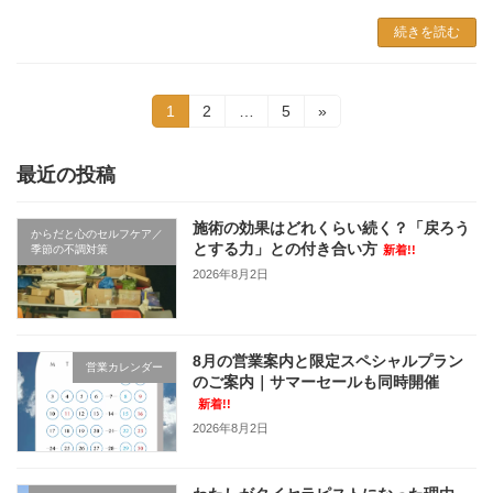
続きを読む
投
固
固
固
1
2
…
5
»
定
定
定
稿
ペ
ペ
ペ
ー
ー
ー
最近の投稿
の
ジ
ジ
ジ
ペ
施術の効果はどれくらい続く？「戻ろう
からだと心のセルフケア／
とする力」との付き合い方
季節の不調対策
新着!!
ー
2026年8月2日
ジ
送
8月の営業案内と限定スペシャルプラン
り
営業カレンダー
のご案内｜サマーセールも同時開催
新着!!
2026年8月2日