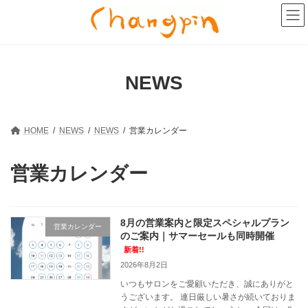
コ
ナ
ン
ビ
テ
ゲ
ン
ー
ツ
シ
へ
ョ
NEWS
ス
ン
キ
に
ッ
移
プ
動
HOME
NEWS
NEWS
営業カレンダー
営業カレンダー
8月の営業案内と限定スペシャルプラン
営業カレンダー
のご案内｜サマーセールも同時開催
新着!!
2026年8月2日
いつもサロンをご愛顧いただき、誠にありがと
うございます。 連日厳しい暑さが続いておりま