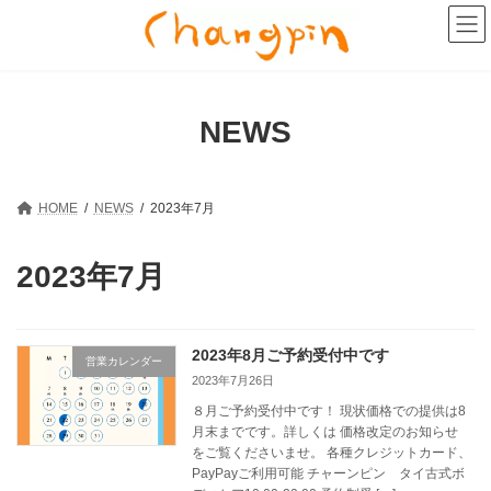
コ
ナ
ン
ビ
テ
ゲ
ン
ー
ツ
シ
へ
ョ
NEWS
ス
ン
キ
に
ッ
移
プ
動
HOME
NEWS
2023年7月
2023年7月
2023年8月ご予約受付中です
営業カレンダー
2023年7月26日
８月ご予約受付中です！ 現状価格での提供は8
月末までです。詳しくは 価格改定のお知らせ
をご覧くださいませ。 各種クレジットカード、
PayPayご利用可能 チャーンピン タイ古式ボ