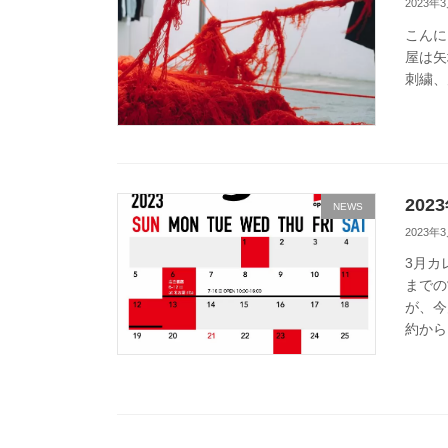
2023年
こんにち
屋は矢
刺繍、
20
NEWS
2023年
3月カ
までの
が、今
約から