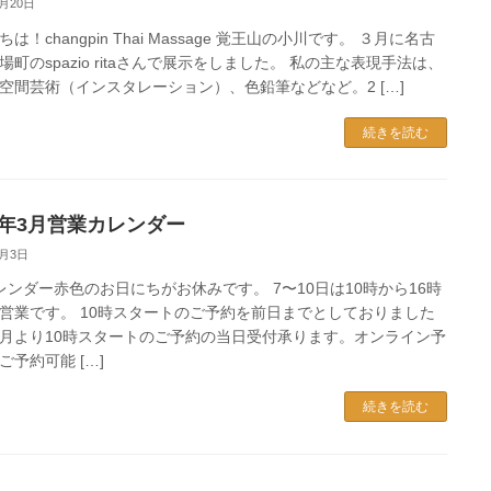
3月20日
は！changpin Thai Massage 覚王山の小川です。 ３月に名古
場町のspazio ritaさんで展示をしました。 私の主な表現手法は、
空間芸術（インスタレーション）、色鉛筆などなど。2 […]
続きを読む
23年3月営業カレンダー
3月3日
レンダー赤色のお日にちがお休みです。 7〜10日は10時から16時
営業です。 10時スタートのご予約を前日までとしておりました
月より10時スタートのご予約の当日受付承ります。オンライン予
ご予約可能 […]
続きを読む