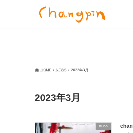
コ
ナ
ン
ビ
テ
ゲ
ン
ー
ツ
シ
へ
ョ
ス
ン
キ
に
ッ
移
プ
動
HOME
NEWS
2023年3月
2023年3月
cha
BLOG