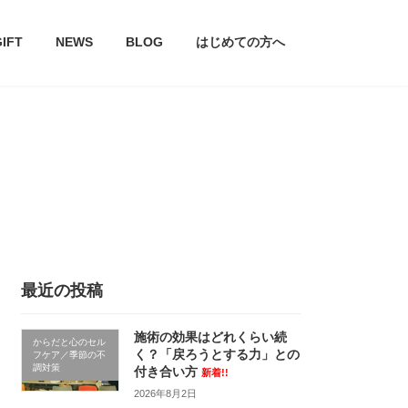
GIFT
NEWS
BLOG
はじめての方へ
最近の投稿
施術の効果はどれくらい続
からだと心のセル
く？「戻ろうとする力」との
フケア／季節の不
調対策
付き合い方
新着!!
2026年8月2日