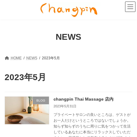
コ
ナ
ン
ビ
テ
ゲ
ン
ー
ツ
シ
へ
ョ
NEWS
ス
ン
キ
に
ッ
移
プ
動
HOME
NEWS
2023年5月
2023年5月
changpin Thai Massage 店内
BLOG
2023年5月31日
プライベートサロンの良いところは、ゲストが
お一人だけというところではないでしょうか。
知らず知らずのうちに周りに気をつかって生活
しているあなたに本当にリラックスしていただ