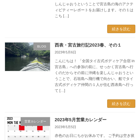
しんじゃおうということで宮古島の海のアクテ
ィビティーレポートをお届けします。その１は
こち […]
続きを読む
西表・宮古旅行記2023春、その１
BLOG
2023年5月6日
こんにちは！ 「全国タイ古式ボディケア合宿 in
宮古島」への参加の前に、せっかく宮古島へ行
くのだからその前に沖縄を楽しんじゃおうとい
うことで、石垣島へ飛行機で向かい、船でタイ
古式ボディケア仲間の１人が住む西表島へ行っ
て […]
続きを読む
2023年5月営業カレンダー
営業カレンダー
2023年5月5日
赤色のお日にちがお休みです。 ご予約は空き状