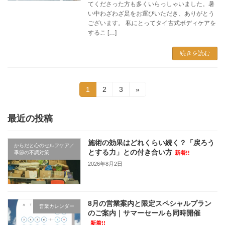
てくださった方も多くいらっしゃいました。暑
い中わざわざ足をお運びいただき、ありがとう
ございます。 私にとってタイ古式ボディケアを
するこ […]
続きを読む
投
固
固
固
1
2
3
»
定
定
定
稿
ペ
ペ
ペ
ー
ー
ー
最近の投稿
の
ジ
ジ
ジ
ペ
施術の効果はどれくらい続く？「戻ろう
からだと心のセルフケア／
とする力」との付き合い方
季節の不調対策
新着!!
ー
2026年8月2日
ジ
送
8月の営業案内と限定スペシャルプラン
り
営業カレンダー
のご案内｜サマーセールも同時開催
新着!!