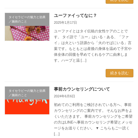
ユーファイってなに？
タイセラピーの魅力と効果
／施術のこと
2025年1月17日
ユーファイとはタイ伝統の女性ケアのことで
す。 タイ語で「ユー」はいる・ある、「ファ
イ」は火という語源から「火のそばにいる」言
葉です。もともとは産後の身体を温めて子宮や
体全体の回復を早めてくれるケアに由来しま
す。ハーブと温 […]
続きを読む
事前カウンセリングについて
タイセラピーの魅力と効果
／施術のこと
2024年6月6日
初めてのご利用をご検討されている方へ、事前
カウンセリングのご案内です。 そんなお声をよ
くいただきます。 事前カウンセリングをご希望
の方はLINEへ事前カウンセリング希望とメッセ
ージをお送りください。 ▼ こちらもご一読く
[…]