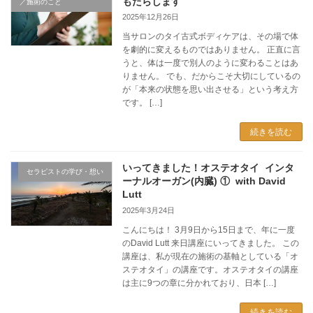
もたらします
／施術のこと
2025年12月26日
当サロンのタイ古式ボディケアは、その場で体
を劇的に変えるものではありません。 正直に言
うと、体は一度で別人のように変わることはあ
りません。 でも、だからこそ大切にしているの
が「本来の状態を思い出させる」という考え方
です。 […]
続きを読む
いってきました！オステオタイ インタ
セラピストの学び・想い
ーナルオーガン(内臓) ① with David
Lutt
2025年3月24日
こんにちは！ 3月9日から15日まで、年に一度
のDavid Lutt 来日講座にいってきました。 この
講座は、私が現在の施術の基軸としている「オ
ステオタイ」の講座です。オステオタイの講座
は主に9つの章に分かれており、日本 […]
続きを読む