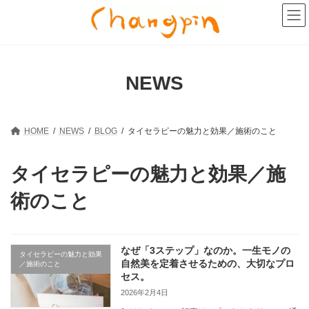
コ
ナ
ン
ビ
テ
ゲ
ン
ー
ツ
シ
へ
ョ
NEWS
ス
ン
キ
に
ッ
移
プ
動
HOME
NEWS
BLOG
タイセラピーの魅力と効果／施術のこと
タイセラピーの魅力と効果／施
術のこと
なぜ「3ステップ」なのか。一生モノの
タイセラピーの魅力と効果
自然美を定着させるための、大切なプロ
／施術のこと
セス。
2026年2月4日