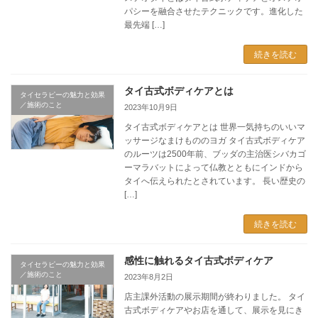
パシーを融合させたテクニックです。進化した
最先端 […]
続きを読む
タイ古式ボディケアとは
タイセラピーの魅力と効果
／施術のこと
2023年10月9日
タイ古式ボディケアとは 世界一気持ちのいいマ
ッサージなまけもののヨガ タイ古式ボディケア
のルーツは2500年前、ブッダの主治医シバカゴ
ーマラバットによって仏教とともにインドから
タイへ伝えられたとされています。 長い歴史の
[…]
続きを読む
感性に触れるタイ古式ボディケア
タイセラピーの魅力と効果
／施術のこと
2023年8月2日
店主課外活動の展示期間が終わりました。 タイ
古式ボディケアやお店を通して、展示を見にき