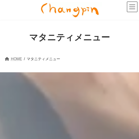
コ
ナ
ン
ビ
テ
ゲ
ン
ー
ツ
シ
へ
ョ
マタニティメニュー
ス
ン
キ
に
ッ
移
プ
動
HOME
マタニティメニュー