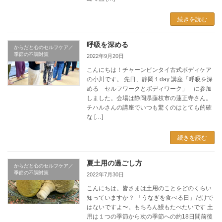
続きを読む
呼吸を深める
からだと心のセルフケア／
季節の不調対策
2022年9月20日
こんにちは！チャーンピンタイ古式ボディケア
の小川です。 先日、静岡１day 講座「呼吸を深
める セルフワークとボディワーク」 に参加
しました。会場は静岡県藤枝市の蓮正寺さん。
チハルさんの講座でいつも驚くのはとても的確
な […]
続きを読む
夏土用の過ごし方
からだと心のセルフケア／
季節の不調対策
2022年7月30日
こんにちは。皆さまは土用のことをどのくらい
知っていますか？ 「うなぎを食べる日」だけで
はないですよ〜。もちろん鰻もたべたいです 土
用は１つの季節から次の季節への約18日間前後