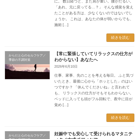
に。 数日経つと、また肩が重い。腰がだるい。
「あれ、元に戻ってる…？」 そんな感覚を覚え
たことがある方は、少なくないのではないでし
ょうか。 これは、あなたの体が弱いからでも、
施術 […]
続きを読む
【常に緊張していてリラックスの仕方が
からだと心のセルフケア／
わからない】あなたへ
季節の不調対策
2026年6月10日
仕事、家事、先のことを考える毎日。 ふと気づ
いたとき、最後に心から「ホッとした」のはい
つですか？ 「休んでくださいね」と言われて
も、 リラックスの仕方がそもそもわからない。
ベッドに入っても頭がフル回転で、夜中に目が
覚め […]
続きを読む
妊娠中でも安心して受けられるマタニテ
からだと心のセルフケア／