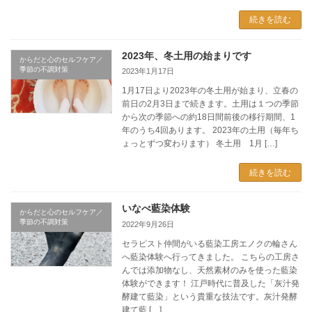
続きを読む
2023年、冬土用の始まりです
からだと心のセルフケア／
季節の不調対策
2023年1月17日
1月17日より2023年の冬土用が始まり、立春の
前日の2月3日まで続きます。土用は１つの季節
から次の季節への約18日間前後の移行期間、1
年のうち4回あります。 2023年の土用（毎年ち
ょっとずつ変わります） 冬土用 1月 […]
続きを読む
いなべ藍染体験
からだと心のセルフケア／
季節の不調対策
2022年9月26日
セラピスト仲間がいる藍染工房エノクの輪さん
へ藍染体験へ行ってきました。 こちらの工房さ
んでは添加物なし、天然素材のみを使った藍染
体験ができます！ 江戸時代に普及した「灰汁発
酵建て藍染」という貴重な技法です。灰汁発酵
建て藍 […]