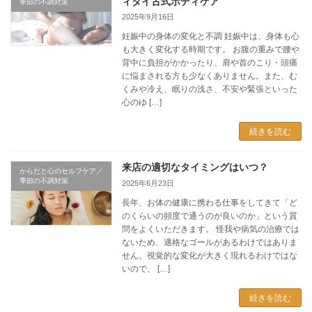
ィタイ古式ボディケア
季節の不調対策
2025年9月16日
妊娠中の身体の変化と不調 妊娠中は、身体も心
も大きく変化する時期です。 お腹の重みで腰や
背中に負担がかかったり、肩や首のこり・頭痛
に悩まされる方も少なくありません。また、む
くみや冷え、眠りの浅さ、不安や緊張といった
心のゆ […]
続きを読む
来店の適切なタイミングはいつ？
からだと心のセルフケア／
季節の不調対策
2025年6月23日
長年、お体の健康に携わる仕事をしてきて「ど
のくらいの頻度で通うのが良いのか」という質
問をよくいただきます。 怪我や病気の治療では
ないため、適格なゴールがあるわけではありま
せん。視覚的な変化が大きく現れるわけではな
いので、 […]
続きを読む