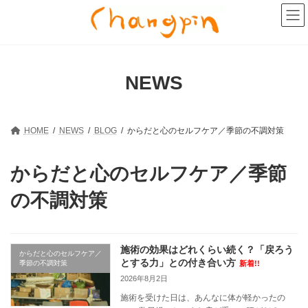
コ
ナ
ン
ビ
テ
ゲ
ン
ー
ツ
シ
へ
ョ
NEWS
ス
ン
キ
に
ッ
移
プ
動
HOME
NEWS
BLOG
からだと心のセルフケア／季節の不調対策
からだと心のセルフケア／季節
の不調対策
施術の効果はどれくらい続く？「戻ろう
からだと心のセルフケア／
とする力」との付き合い方
季節の不調対策
新着!!
2026年8月2日
施術を受けた日は、あんなに体が軽かったの