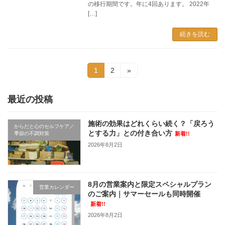
の移行期間です。年に4回あります。 2022年
[…]
続きを読む
投
固
固
1
2
»
定
定
稿
ペ
ペ
ー
ー
最近の投稿
の
ジ
ジ
ペ
施術の効果はどれくらい続く？「戻ろう
からだと心のセルフケア／
とする力」との付き合い方
季節の不調対策
新着!!
ー
2026年8月2日
ジ
送
8月の営業案内と限定スペシャルプラン
り
営業カレンダー
のご案内｜サマーセールも同時開催
新着!!
2026年8月2日