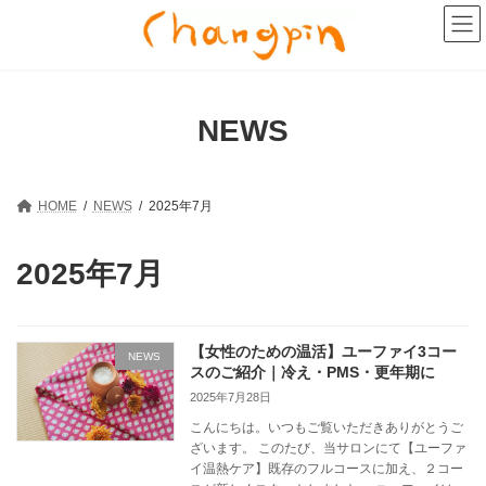
コ
ナ
ン
ビ
テ
ゲ
ン
ー
ツ
シ
へ
ョ
NEWS
ス
ン
キ
に
ッ
移
プ
動
HOME
NEWS
2025年7月
2025年7月
【女性のための温活】ユーファイ3コー
NEWS
スのご紹介｜冷え・PMS・更年期に
2025年7月28日
こんにちは。いつもご覧いただきありがとうご
ざいます。 このたび、当サロンにて【ユーファ
イ温熱ケア】既存のフルコースに加え、２コー