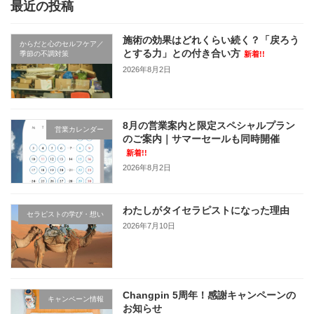
最近の投稿
施術の効果はどれくらい続く？「戻ろう
からだと心のセルフケア／
とする力」との付き合い方
季節の不調対策
新着!!
2026年8月2日
8月の営業案内と限定スペシャルプラン
営業カレンダー
のご案内｜サマーセールも同時開催
新着!!
2026年8月2日
わたしがタイセラピストになった理由
セラピストの学び・想い
2026年7月10日
Changpin 5周年！感謝キャンペーンの
キャンペーン情報
お知らせ