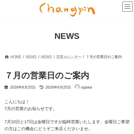
コ
ナ
ン
ビ
テ
ゲ
ン
ー
ツ
シ
へ
ョ
NEWS
ス
ン
キ
に
ッ
移
プ
動
HOME
NEWS
NEWS
営業カレンダー
７月の営業日のご案内
７月の営業日のご案内
最
2026年6月25日
2026年6月25日
ogawa
終
更
新
こんにちは！
日
7月の営業のお知らせです。
時
:
7月10日と17日は金曜日ですが臨時営業いたします。金曜日ご希望
の方はこの機会にどうぞご来店くださいませ。