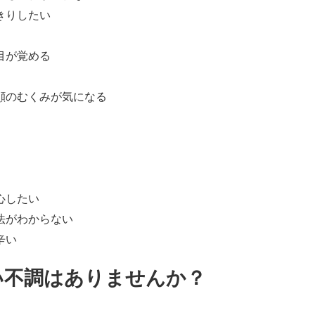
きりしたい
目が覚める
顔のむくみが気になる
心したい
法がわからない
辛い
い不調はありませんか？