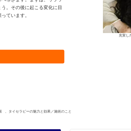
ょう。その後に起こる変化に目
願っています。
充実し
ら
策
、
タイセラピーの魅力と効果／施術のこと