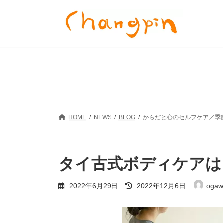
コ
ナ
ン
ビ
テ
ゲ
ン
ー
ツ
シ
へ
ョ
ス
ン
キ
に
ッ
移
プ
動
HOME
NEWS
BLOG
からだと心のセルフケア／季
タイ古式ボディケアは
最
2022年6月29日
2022年12月6日
ogaw
終
更
新
日