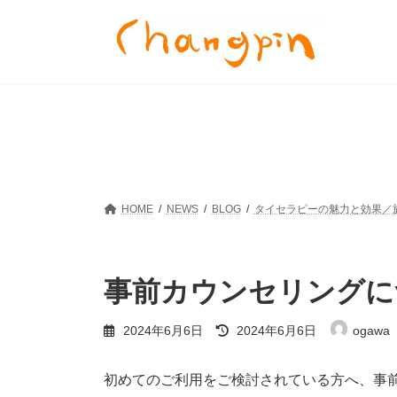
コ
ナ
ン
ビ
テ
ゲ
ン
ー
ツ
シ
へ
ョ
ス
ン
キ
に
ッ
移
プ
動
HOME
NEWS
BLOG
タイセラピーの魅力と効果／
事前カウンセリングに
最
2024年6月6日
2024年6月6日
ogawa
終
更
新
初めてのご利用をご検討されている方へ、事
日