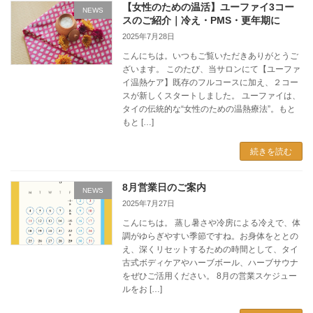
【女性のための温活】ユーファイ3コー
NEWS
スのご紹介｜冷え・PMS・更年期に
2025年7月28日
こんにちは。いつもご覧いただきありがとうご
ざいます。 このたび、当サロンにて【ユーファ
イ温熱ケア】既存のフルコースに加え、２コー
スが新しくスタートしました。 ユーファイは、
タイの伝統的な“女性のための温熱療法”。もと
もと […]
続きを読む
8月営業日のご案内
NEWS
2025年7月27日
こんにちは。 蒸し暑さや冷房による冷えで、体
調がゆらぎやすい季節ですね。お身体をととの
え、深くリセットするための時間として、タイ
古式ボディケアやハーブボール、ハーブサウナ
をぜひご活用ください。 8月の営業スケジュー
ルをお […]