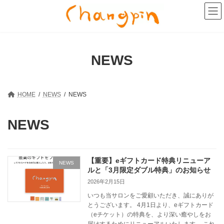
コ
ナ
ン
ビ
テ
ゲ
ン
ー
ツ
シ
へ
ョ
NEWS
ス
ン
キ
に
ッ
移
プ
動
HOME
NEWS
NEWS
NEWS
【重要】eギフトカード特典リニューア
NEWS
ルと「3月限定ダブル特典」のお知らせ
2026年2月15日
いつも当サロンをご愛顧いただき、誠にありが
とうございます。 4月1日より、eギフトカード
（eチケット）の特典を、より深い癒やしをお
届けするためにリニューアルいたします。 これ