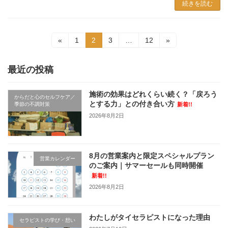
続きを読む
投
固
固
固
固
«
1
2
3
…
12
»
定
定
定
定
稿
ペ
ペ
ペ
ペ
ー
ー
ー
ー
最近の投稿
の
ジ
ジ
ジ
ジ
ペ
施術の効果はどれくらい続く？「戻ろう
からだと心のセルフケア／
とする力」との付き合い方
季節の不調対策
新着!!
ー
2026年8月2日
ジ
送
8月の営業案内と限定スペシャルプラン
り
営業カレンダー
のご案内｜サマーセールも同時開催
新着!!
2026年8月2日
わたしがタイセラピストになった理由
セラピストの学び・想い