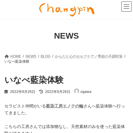
コ
ナ
ン
ビ
テ
ゲ
ン
ー
ツ
シ
へ
ョ
NEWS
ス
ン
キ
に
ッ
移
プ
動
HOME
NEWS
BLOG
からだと心のセルフケア／季節の不調対策
いなべ藍染体験
いなべ藍染体験
最
2022年9月26日
2022年9月26日
ogawa
終
更
新
セラピスト仲間がいる
藍染工房エノクの輪
さんへ藍染体験へ行っ
日
てきました。
時
:
こちらの工房さんでは添加物なし、天然素材のみを使った藍染体