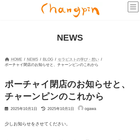
コ
ナ
ン
ビ
テ
ゲ
ン
ー
ツ
シ
へ
ョ
NEWS
ス
ン
キ
に
ッ
移
プ
動
HOME
NEWS
BLOG
セラピストの学び・想い
ポーチャイ閉店のお知らせと、チャーンピンのこれから
ポーチャイ閉店のお知らせと、
チャーンピンのこれから
最
2025年10月1日
2025年10月1日
ogawa
終
更
新
少しお知らせをさせてください。
日
時
: