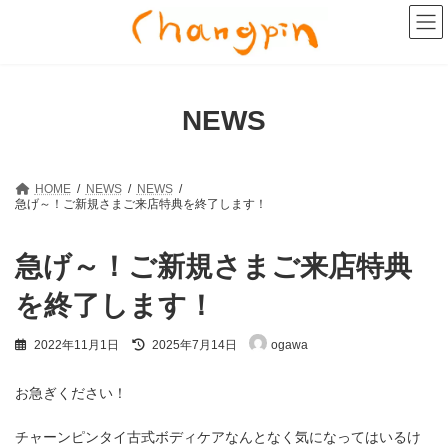
コ
ナ
ン
ビ
テ
ゲ
ン
ー
ツ
シ
へ
ョ
NEWS
ス
ン
キ
に
ッ
移
プ
動
HOME
NEWS
NEWS
急げ～！ご新規さまご来店特典を終了します！
急げ～！ご新規さまご来店特典
を終了します！
最
2022年11月1日
2025年7月14日
ogawa
終
更
新
お急ぎください！
日
時
チャーンピンタイ古式ボディケアなんとなく気になってはいるけ
: