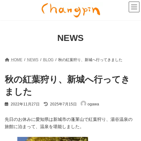
コ
ナ
ン
ビ
テ
ゲ
ン
ー
ツ
シ
へ
ョ
NEWS
ス
ン
キ
に
ッ
移
プ
動
HOME
NEWS
BLOG
秋の紅葉狩り、新城へ行ってきました
秋の紅葉狩り、新城へ行ってき
ました
最
2022年11月27日
2025年7月15日
ogawa
終
更
新
先日のお休みに愛知県は新城市の蓬莱山で紅葉狩り、湯谷温泉の
日
旅館に泊まって、温泉を堪能しました。
時
: