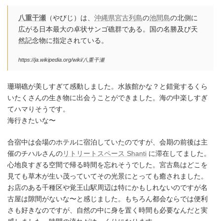
八重干瀬
（やびじ）は、
沖縄県
宮古列島
の
池間島
の北側に
広がる日本最大の卓状サンゴ礁群である。国の名勝及び天
然記念物に指定されている。
https://ja.wikipedia.org/wiki/八重干瀬
珊瑚礁が美しすぎて感動しました。水族館かな？と錯覚するくら
いたくさんの生き物に出会うことができました。海の中楽しすぎ
てハマりそうです。
海行きたいな〜
合宿中は会場のホテルに宿泊していたのですが、会期の前後は主
催のチハルさんの
リトリートスペース Shanti
に滞在してました。
心地良すぎる空間で帰る時間を忘れそうでした。宮古島はどこを
見ても草木が生い茂っていてその光景にとっても癒されました。
お店のある千種区や覚王山駅周辺は特にかもしれないのですが名
古屋は隙間がないな〜と感じました。もちろん都会ならでは便利
さも好きなのですが、自然の中に身を置く時間も必要なんだと実