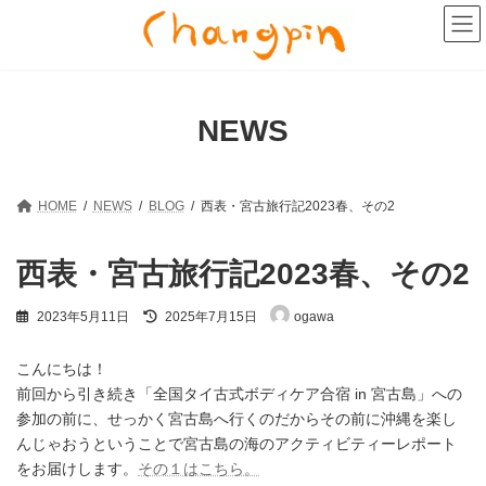
コ
ナ
ン
ビ
テ
ゲ
ン
ー
ツ
シ
へ
ョ
NEWS
ス
ン
キ
に
ッ
移
プ
動
HOME
NEWS
BLOG
西表・宮古旅行記2023春、その2
西表・宮古旅行記2023春、その2
最
2023年5月11日
2025年7月15日
ogawa
終
更
新
こんにちは！
日
前回から引き続き「全国タイ古式ボディケア合宿 in 宮古島」への
時
参加の前に、せっかく宮古島へ行くのだからその前に沖縄を楽し
:
んじゃおうということで宮古島の海のアクティビティーレポート
をお届けします。
その１はこちら。