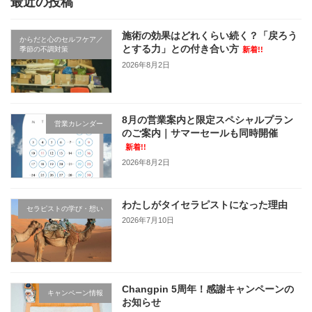
最近の投稿
施術の効果はどれくらい続く？「戻ろう
からだと心のセルフケア／
とする力」との付き合い方
季節の不調対策
新着!!
2026年8月2日
8月の営業案内と限定スペシャルプラン
営業カレンダー
のご案内｜サマーセールも同時開催
新着!!
2026年8月2日
わたしがタイセラピストになった理由
セラピストの学び・想い
2026年7月10日
Changpin 5周年！感謝キャンペーンの
キャンペーン情報
お知らせ