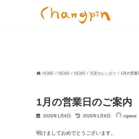
コ
ナ
ン
ビ
テ
ゲ
ン
ー
ツ
シ
へ
ョ
ス
ン
キ
に
ッ
移
プ
動
HOME
NEWS
NEWS
営業カレンダー
1月の営業
1月の営業日のご案内
最
2026年1月6日
2026年1月6日
ogawa
終
更
新
明けましておめでとうございます。
日