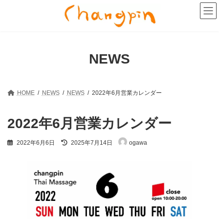
コ
ナ
ン
ビ
テ
ゲ
ン
ー
ツ
シ
へ
ョ
NEWS
ス
ン
キ
に
ッ
移
プ
動
HOME
NEWS
NEWS
2022年6月営業カレンダー
2022年6月営業カレンダー
最
2022年6月6日
2025年7月14日
ogawa
終
更
新
日
時
: