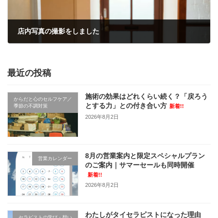
店内写真の撮影をしました
2022年6月17日
最近の投稿
施術の効果はどれくらい続く？「戻ろう
からだと心のセルフケア／
とする力」との付き合い方
季節の不調対策
新着!!
2026年8月2日
8月の営業案内と限定スペシャルプラン
営業カレンダー
のご案内｜サマーセールも同時開催
新着!!
2026年8月2日
わたしがタイセラピストになった理由
セラピストの学び・想い