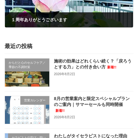
１周年ありがとうございます
2022年7月10日
最近の投稿
施術の効果はどれくらい続く？「戻ろう
からだと心のセルフケア／
とする力」との付き合い方
季節の不調対策
新着!!
2026年8月2日
8月の営業案内と限定スペシャルプラン
営業カレンダー
のご案内｜サマーセールも同時開催
新着!!
2026年8月2日
わたしがタイセラピストになった理由
セラピストの学び・想い