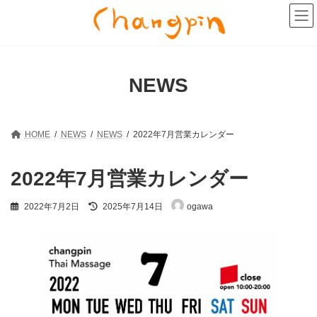
コ
ナ
ン
ビ
テ
ゲ
ン
ー
ツ
シ
へ
ョ
NEWS
ス
ン
キ
に
ッ
移
プ
動
HOME
NEWS
NEWS
2022年7月営業カレンダー
2022年7月営業カレンダー
最
2022年7月2日
2025年7月14日
ogawa
終
更
新
日
時
: