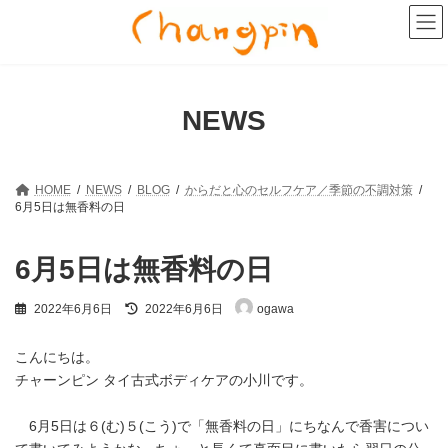
コ
ナ
ン
ビ
テ
ゲ
ン
ー
ツ
シ
へ
ョ
NEWS
ス
ン
キ
に
ッ
移
プ
動
HOME
NEWS
BLOG
からだと心のセルフケア／季節の不調対策
6月5日は無香料の日
6月5日は無香料の日
最
2022年6月6日
2022年6月6日
ogawa
終
更
新
こんにちは。
日
チャーンピン タイ古式ボディケアの小川です。
時
:
6月5日は６(む)５(こう)で「無香料の日」にちなんで香害につい