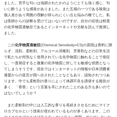
ました。苦手な匂いは強調されたかのようにとても強く感じ、匂
いに酔うような感覚がありました。また五感の一つである嗅覚は
個人差があり周囲の理解が得られにくい点も悩みの種でした。私
は医師からの診断を受けてはいないのですが、自分の症状は軽度
の化学物質過敏症であるとインターネットや文献を読んで推測し
ました。
この
化学物質過敏症
(Chemical Sensitivity=CS)の原因は香料に限
らず、洗剤、柔軟剤、アルコール消毒剤、芳香剤などの日常生活
で私たちが何気なく使用されている化学物質に触れることで発症
し、一度発症すると微量の化学物質に対しても敏感な状態となっ
てしまうそうです。現在ではインターネットの情報や日本消費者
連盟からの提言が国へ出されたことなどもあり、認知されつつあ
ります。中でも柔軟剤の香りによって体調不良を誘発する報告が
多く、「香害」という言葉を耳にされたことのある方も多いので
はないでしょうか？
また柔軟剤の中には人工的な香りを長続きさせるためにマイク
ロカプセルという技術が使われているものが多くあります。この
マイクロカプセルはプラスチック(メラニン樹脂、ポリウレタンな