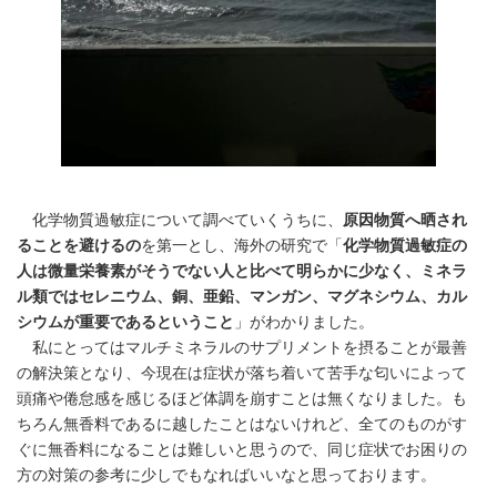
化学物質過敏症について調べていくうちに、
原因物質へ晒され
ることを避けるの
を第一とし、海外の研究で「
化学物質過敏症の
人は微量栄養素がそうでない人と比べて明らかに少なく、ミネラ
ル類ではセレニウム、銅、亜鉛、マンガン、マグネシウム、カル
シウムが重要であるということ
」がわかりました。
私にとってはマルチミネラルのサプリメントを摂ることが最善
の解決策となり、今現在は症状が落ち着いて苦手な匂いによって
頭痛や倦怠感を感じるほど体調を崩すことは無くなりました。も
ちろん無香料であるに越したことはないけれど、全てのものがす
ぐに無香料になることは難しいと思うので、同じ症状でお困りの
方の対策の参考に少しでもなればいいなと思っております。