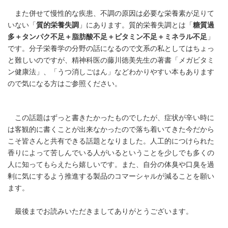
また併せて慢性的な疾患、不調の原因は必要な栄養素が足りて
いない「
質的栄養失調
」にあります。質的栄養失調とは「
糖質過
多＋タンパク不足＋脂肪酸不足＋ビタミン不足＋ミネラル不足
」
です。分子栄養学の分野の話になるので文系の私としてはちょっ
と難しいのですが、精神科医の藤川徳美先生の著書「メガビタミ
ン健康法」、「うつ消しごはん」などわかりやすい本もあります
ので気になる方はご参照ください。
この話題はずっと書きたかったものでしたが、症状が辛い時に
は客観的に書くことが出来なかったので落ち着いてきた今だから
こそ皆さんと共有できる話題となりました。人工的につけられた
香りによって苦しんでいる人がいるということを少しでも多くの
人に知ってもらえたら嬉しいです。また、自分の体臭や口臭を過
剰に気にするよう推進する製品のコマーシャルが減ることを願い
ます。
最後までお読みいただきましてありがとうございます。