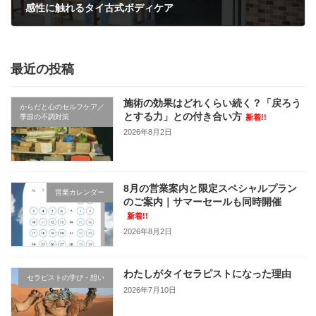
感性に触れるタイ古式ボディケア
2023年8月2日
最近の投稿
施術の効果はどれくらい続く？「戻ろう
からだと心のセルフケア／
とする力」との付き合い方
季節の不調対策
新着!!
2026年8月2日
8月の営業案内と限定スペシャルプラン
営業カレンダー
のご案内｜サマーセールも同時開催
新着!!
2026年8月2日
わたしがタイセラピストになった理由
セラピストの学び・想い
2026年7月10日