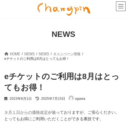
コ
ナ
ン
ビ
テ
ゲ
ン
ー
ツ
シ
へ
ョ
NEWS
ス
ン
キ
に
ッ
移
プ
動
HOME
NEWS
NEWS
キャンペーン情報
eチケットのご利用は8月はとってもお得！
eチケットのご利用は8月はとっ
てもお得！
最
2023年8月1日
2025年7月15日
ogawa
終
更
新
９月１日からの価格改定
が迫っておりますが、ご安心ください。
日
とってもお得にご利用いただくことができる裏技です。
時
: