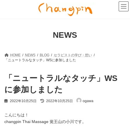
コ
ナ
ン
ビ
テ
ゲ
ン
ー
ツ
シ
へ
ョ
NEWS
ス
ン
キ
に
ッ
移
プ
動
HOME
NEWS
BLOG
セラピストの学び・想い
「ニュートラルなタッチ」WSに参加しました
「ニュートラルなタッチ」WS
に参加しました
最
2022年10月25日
2022年10月25日
ogawa
終
更
新
こんにちは！
日
changpin Thai Massage 覚王山の小川です。
時
: