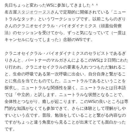
先日ちょっと変わったWSに参加してきました＾＾
名古屋
スタジオウーヌス
さんで定期的に開催されている「ニュー
トラルなタッチ」というワークショップです。以前こちらのぎり
さんのクラニオセイクラル・バイオダイナミクス（頭蓋仙骨療
法）のセッションを受けてから、ずっと気になっていて（一度は
キャンセルになってしまった）念願のWSです。
クラニオセイクラル・バイオダイナミクスのセラピストであるぎ
りさんと、パートナーのマルガさんによるこのWSは２日間にわた
り行われ、クラニオセイクラルの要素を入れつつもただ触れるこ
と、生命の呼吸である第一次呼吸に出会い、自分自身と繋がるこ
とに焦点を当てたものでした。ニュートラルであるということを
探求し、ニュートラルな関係性を築く。ニュートラルとは日本語
では「中立的」と訳します。ニュートラルな状態となることで、
全体性とつながり、癒しが起こります。このWSの良いところは専
門的な知識がなくても参加できて、さらに体験として理解がしや
すいという点です。普段、勉強をしていることと繋がる内容なの
ですがちょっと違う角度から見ることが出来てとても面白かった
です。