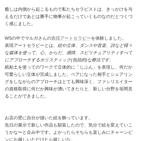
癒しは内側から起こるもので私たちセラピストは、きっかけを与
えるだけであとは勝手に物事が起こっていくものなのだとつくづ
く感じました。
WSの中でマルガさんの
表現アートセラピー
を体験しました。
表現アートセラピーとは、
絵や立体、ダンスや音楽、詩など様々
な媒体を使って、心、からだ、感情、スピリチュアリティすべて
にアプローチするホリスティック(包括的)な療法です。
紙粘土を使ってのワークで立体的に「じぶん」を表現し、何だか
可愛らしい立体が完成しました。ペアになった相手とシェアリン
グをしながらのアプローチはとても興味深く、ファシリエイター
の資格取得に何だか興味が湧いてきたりと、新しい分野を垣間見
ることができました。
お店の壁に自分が描いた絵を飾っています。
先日の展示で新しい作品も額装したので、気分で絵を変えていこ
うかな〜と企み中です。よかったらそちらも楽しみにチャーンピ
ンにお越しいただけたら嬉しいな。