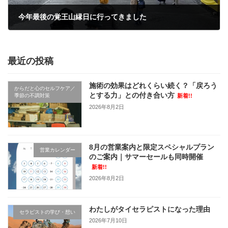
今年最後の覚王山縁日に行ってきました
2022年12月22日
最近の投稿
施術の効果はどれくらい続く？「戻ろう
からだと心のセルフケア／
とする力」との付き合い方
季節の不調対策
新着!!
2026年8月2日
8月の営業案内と限定スペシャルプラン
営業カレンダー
のご案内｜サマーセールも同時開催
新着!!
2026年8月2日
わたしがタイセラピストになった理由
セラピストの学び・想い
2026年7月10日