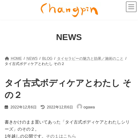
コ
ナ
ン
ビ
テ
ゲ
ン
ー
ツ
シ
へ
ョ
NEWS
ス
ン
キ
に
ッ
移
プ
動
HOME
NEWS
BLOG
タイセラピーの魅力と効果／施術のこと
タイ古式ボディケアとわたし その２
タイ古式ボディケアとわたし そ
の２
最
2022年12月6日
2022年12月6日
ogawa
終
更
新
書きかけのまま置いてあった「タイ古式ボディケアとわたしシリ
日
ーズ」のその２。
時
1年越しの公開です。
その１はこちら
: