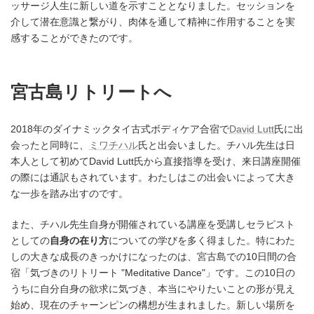
ッサージ人生に新しい道を示すこととなりました。セッションを
介して潜在意識と繋がり、肉体を通して精神に作用することを実
感することができたのです。
宮古島リトリートへ
2018年のダイナミックタイ古式ボディケア合宿で
David Lutt
氏に出
会ったと同時に、
ミワチハル
氏と出会いました。チハル先生は日
本人として初めてDavid Lutt氏から直接指導を受け、来日講座開催
の際には通訳もされています。わたしはこの出会いによって大き
な一歩を踏み出すのです。
また、チハル先生自身が開催されている講座を受講しセラピスト
としての
自身の在り方
についての学びを多く得ました。特にわた
しの大きな成長のきっかけになったのは、宮古島での10日間の合
宿「気づきのリトリート "Meditative Dance"」です。この10日の
うちに自分自身の欲求に気づき、本当にやりたいことの形が見え
始め、現在のチャーンピンの構想が生まれました。新しい場所を