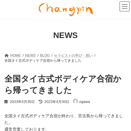
コ
ナ
ン
ビ
テ
ゲ
ン
ー
ツ
シ
へ
ョ
NEWS
ス
ン
キ
に
ッ
移
プ
動
HOME
NEWS
BLOG
セラピストの学び・想い
全国タイ古式ボディケア合宿から帰ってきました
全国タイ古式ボディケア合宿か
ら帰ってきました
最
2023年4月30日
2023年4月30日
ogawa
終
更
新
全国タイ古式ボディケア合宿が終わり、宮古島から帰ってきまし
日
た。
時
通常営業しております。
: