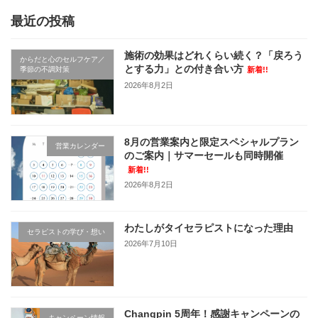
最近の投稿
施術の効果はどれくらい続く？「戻ろう
からだと心のセルフケア／
とする力」との付き合い方
季節の不調対策
新着!!
2026年8月2日
8月の営業案内と限定スペシャルプラン
営業カレンダー
のご案内｜サマーセールも同時開催
新着!!
2026年8月2日
わたしがタイセラピストになった理由
セラピストの学び・想い
2026年7月10日
Changpin 5周年！感謝キャンペーンの
キャンペーン情報