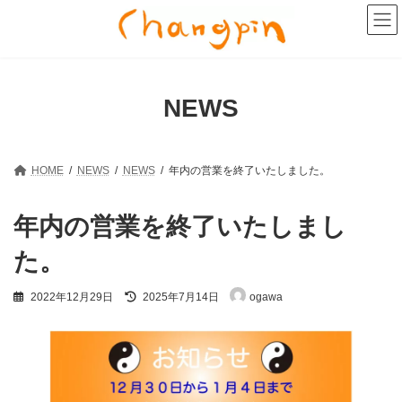
コ
ナ
ン
ビ
テ
ゲ
ン
ー
ツ
シ
へ
ョ
NEWS
ス
ン
キ
に
ッ
移
プ
動
HOME
NEWS
NEWS
年内の営業を終了いたしました。
年内の営業を終了いたしまし
た。
最
2022年12月29日
2025年7月14日
ogawa
終
更
新
日
時
: