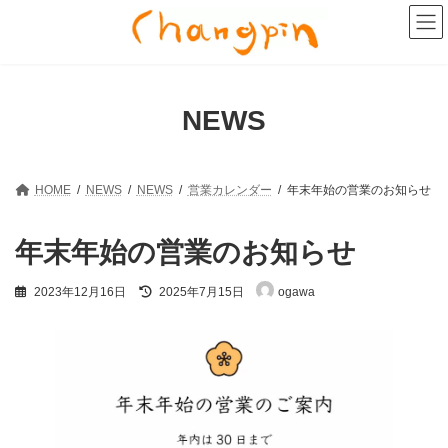
コ
ナ
ン
ビ
テ
ゲ
ン
ー
ツ
シ
へ
ョ
NEWS
ス
ン
キ
に
ッ
移
プ
動
HOME
NEWS
NEWS
営業カレンダー
年末年始の営業のお知らせ
年末年始の営業のお知らせ
最
2023年12月16日
2025年7月15日
ogawa
終
更
新
日
時
: