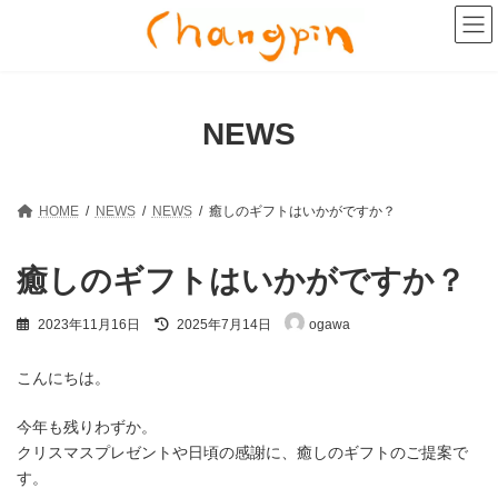
コ
ナ
ン
ビ
テ
ゲ
ン
ー
ツ
シ
へ
ョ
NEWS
ス
ン
キ
に
ッ
移
プ
動
HOME
NEWS
NEWS
癒しのギフトはいかがですか？
癒しのギフトはいかがですか？
最
2023年11月16日
2025年7月14日
ogawa
終
更
新
こんにちは。
日
時
今年も残りわずか。
:
クリスマスプレゼントや日頃の感謝に、癒しのギフトのご提案で
す。