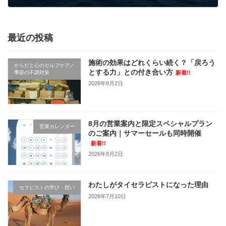
2023年5月11日
最近の投稿
施術の効果はどれくらい続く？「戻ろう
からだと心のセルフケア／
とする力」との付き合い方
季節の不調対策
新着!!
2026年8月2日
8月の営業案内と限定スペシャルプラン
営業カレンダー
のご案内｜サマーセールも同時開催
新着!!
2026年8月2日
わたしがタイセラピストになった理由
セラピストの学び・想い
2026年7月10日