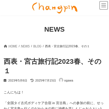
コ
ナ
ン
ビ
テ
ゲ
ン
ー
ツ
シ
へ
ョ
NEWS
ス
ン
キ
に
ッ
移
プ
動
HOME
NEWS
BLOG
西表・宮古旅行記2023春、その１
西表・宮古旅行記2023春、その
１
最
2023年5月6日
2025年7月15日
ogawa
終
更
新
こんにちは！
日
時
「全国タイ古式ボディケア合宿 in 宮古島」への参加の前に、せっ
:
かく宮古島へ行くのだからその前に沖縄を楽しんじゃおうという