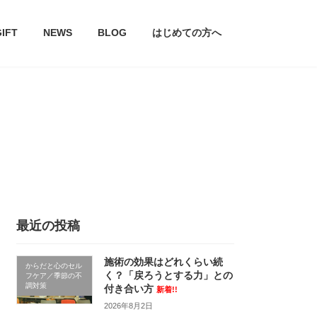
GIFT
NEWS
BLOG
はじめての方へ
最近の投稿
施術の効果はどれくらい続
からだと心のセル
く？「戻ろうとする力」との
フケア／季節の不
調対策
付き合い方
新着!!
2026年8月2日