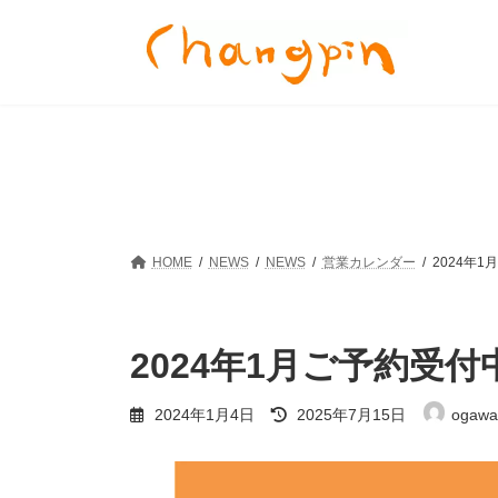
コ
ナ
ン
ビ
テ
ゲ
ン
ー
ツ
シ
へ
ョ
ス
ン
キ
に
ッ
移
プ
動
HOME
NEWS
NEWS
営業カレンダー
2024年
2024年1月ご予約受付
最
2024年1月4日
2025年7月15日
ogawa
終
更
新
日